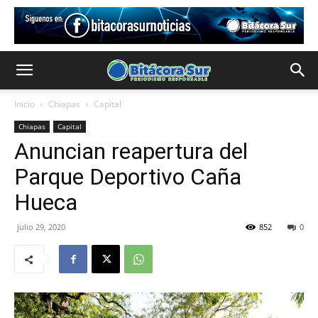
Inicio
Chiapas
Capital
Chiapas
Capital
Anuncian reapertura del
Parque Deportivo Caña
Hueca
julio 29, 2020
852
0