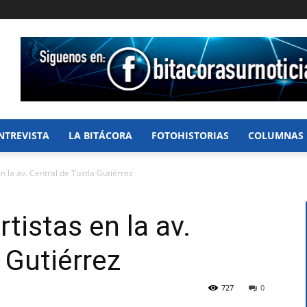
NTREVISTA
LA BITÁCORA
FOTOHISTORIAS
COLUMNAS
 la av. Central de Tuxtla Gutiérrez
tistas en la av.
 Gutiérrez
727
0