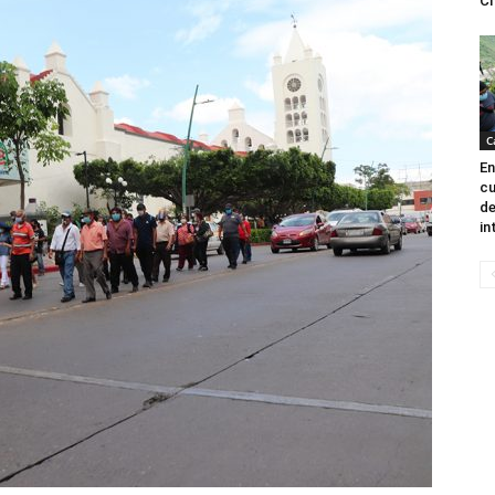
Ch
C
En
cu
de
in