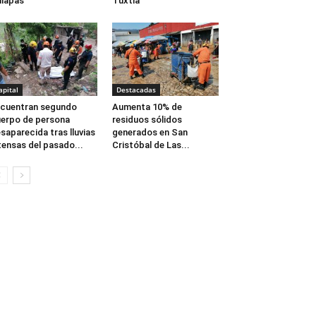
iapas”
Tuxtla
apital
Destacadas
cuentran segundo
Aumenta 10% de
erpo de persona
residuos sólidos
saparecida tras lluvias
generados en San
tensas del pasado...
Cristóbal de Las...