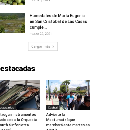
Humedales de María Eugenia
en San Cristóbal de Las Casas
cumple...
marzo 22, 2021
Cargar más
estacadas
estacadas
Capital
tregan instrumentos
Advierte la
sicales a la Orquesta
Mactumatzáque
outh Sinfonietta
marchará este martes en