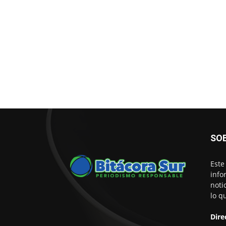
SO
Este
info
noti
lo q
Dire