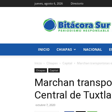
jueves, agosto 6, 2026
Directorio
Bitácora
Sur
INICIO
CHIAPAS
NACIONAL
E
Inicio
Chiapas
Capital
Marchan transportistas en
Chiapas
Capital
Marchan transpor
Central de Tuxtla
octubre 7, 2020