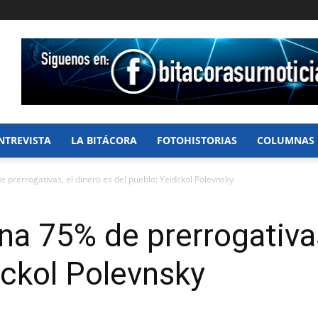
NTREVISTA
LA BITÁCORA
FOTOHISTORIAS
COLUMNAS
prerrogativas, el dinero es del pueblo: Yeidckol Polevnsky
a 75% de prerrogativas
dckol Polevnsky