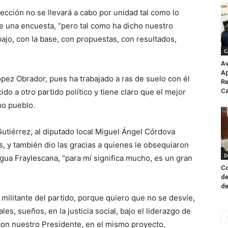
ección no se llevará a cabo por unidad tal como lo
se una encuesta, “pero tal como ha dicho nuestro
ajo, con la base, con propuestas, con resultados,
C
Av
Ap
ópez Obrador, pues ha trabajado a ras de suelo con él
Re
o a otro partido político y tiene claro que el mejor
Ca
mo pueblo.
Gutiérrez, al diputado local Miguel Ángel Córdova
 y también dio las gracias a quienes le obsequiaron
D
ngua Fraylescana, “para mí significa mucho, es un gran
Co
de
de
militante del partido, porque quiero que no se desvíe,
es, sueños, en la justicia social, bajo el liderazgo de
r con nuestro Presidente, en el mismo proyecto,