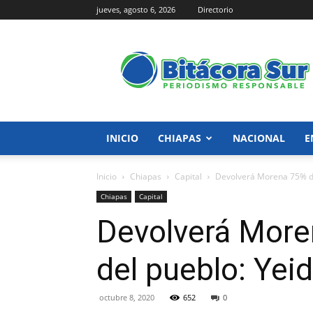
jueves, agosto 6, 2026
Directorio
Bitácora
Sur
INICIO
CHIAPAS
NACIONAL
E
Inicio
Chiapas
Capital
Devolverá Morena 75% de 
Chiapas
Capital
Devolverá Moren
del pueblo: Yei
octubre 8, 2020
652
0