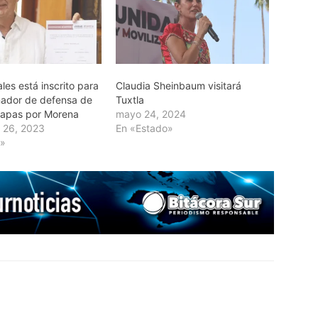
les está inscrito para
Claudia Sheinbaum visitará
nador de defensa de
Tuxtla
hiapas por Morena
mayo 24, 2024
 26, 2023
En «Estado»
l»