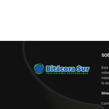
SO
Este
info
noti
lo q
Dire
Cont