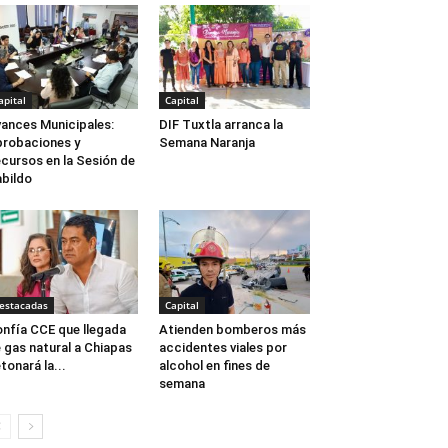
apital
Capital
ances Municipales:
DIF Tuxtla arranca la
robaciones y
Semana Naranja
cursos en la Sesión de
bildo
estacadas
Capital
nfía CCE que llegada
Atienden bomberos más
 gas natural a Chiapas
accidentes viales por
tonará la...
alcohol en fines de
semana