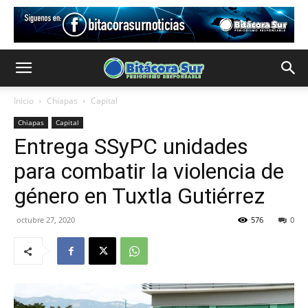
Inicio
Chiapas
Capital
Chiapas
Capital
Entrega SSyPC unidades
para combatir la violencia de
género en Tuxtla Gutiérrez
octubre 27, 2020
576
0