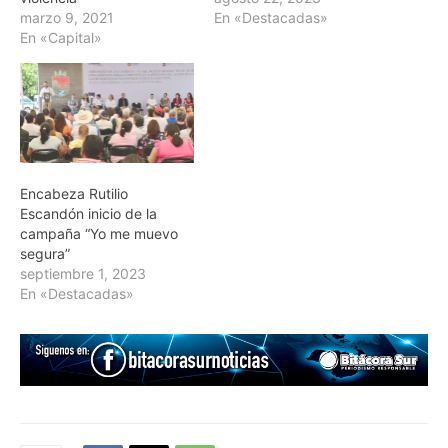
marzo 9, 2021
En «Destacadas»
En «Capital»
Encabeza Rutilio
Escandón inicio de la
campaña “Yo me muevo
segura”
septiembre 1, 2023
En «Destacadas»