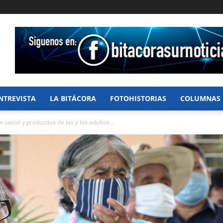
NTREVISTA
LA BITÁCORA
FOTOHISTORIAS
COLUMNAS
social y productiva de las y los adultos...