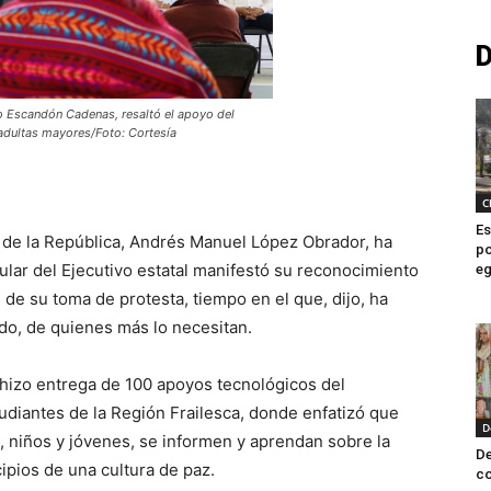
D
o Escandón Cadenas, resaltó el apoyo del
adultas mayores/Foto: Cortesía
C
Es
e de la República, Andrés Manuel López Obrador, ha
po
itular del Ejecutivo estatal manifestó su reconocimiento
e
 de su toma de protesta, tiempo en el que, dijo, ha
do, de quienes más lo necesitan.
izo entrega de 100 apoyos tecnológicos del
udiantes de la Región Frailesca, donde enfatizó que
D
, niños y jóvenes, se informen y aprendan sobre la
De
ipios de una cultura de paz.
co