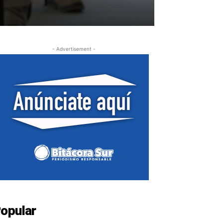
- Advertisement -
opular