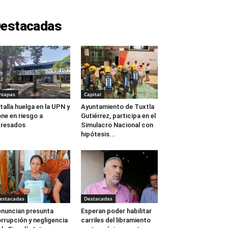
estacadas
hiapas
Capital
talla huelga en la UPN y
Ayuntamiento de Tuxtla
ne en riesgo a
Gutiérrez, participa en el
gresados
Simulacro Nacional con
hipótesis...
estacadas
Destacadas
nuncian presunta
Esperan poder habilitar
rrupción y negligencia
carriles del libramiento