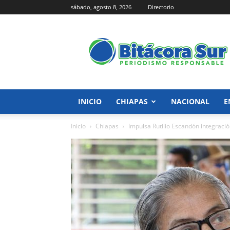
sábado, agosto 8, 2026
Directorio
Bitácora
Sur
INICIO
CHIAPAS
NACIONAL
E
Inicio
Chiapas
Impulsa Rutilio Escandón integración 