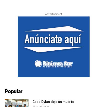
- Advertisement -
Popular
Caso Dylan deja un muerto
julio 29, 2020