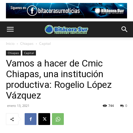
Inicio
Chiapas
Capital
Chiapas
Capital
Vamos a hacer de Cmic
Chiapas, una institución
productiva: Rogelio López
Vázquez
enero 13, 2021
744
0