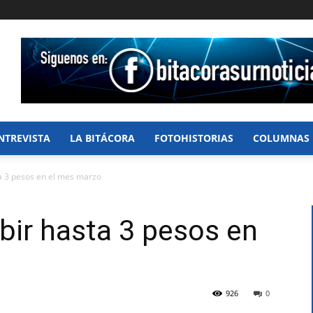
NTREVISTA
LA BITÁCORA
FOTOHISTORIAS
COLUMNAS
ta 3 pesos en el mes marzo
ubir hasta 3 pesos en
926
0