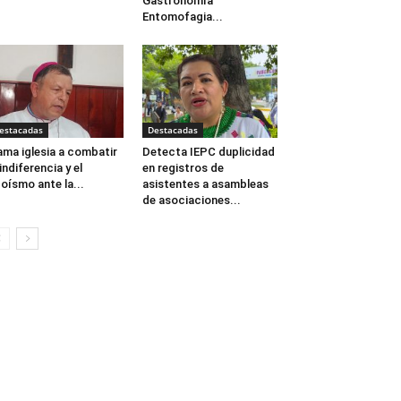
Gastronomía
Entomofagia...
estacadas
Destacadas
ama iglesia a combatir
Detecta IEPC duplicidad
 indiferencia y el
en registros de
oísmo ante la...
asistentes a asambleas
de asociaciones...