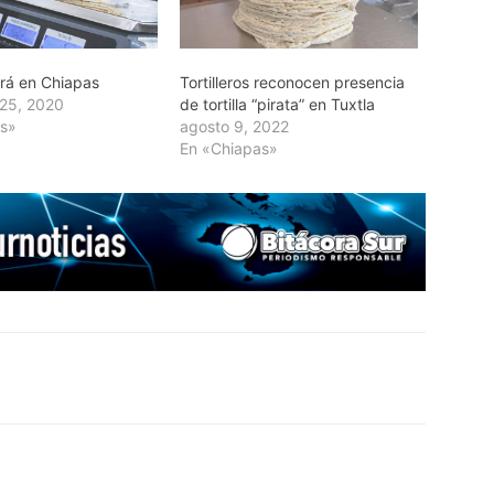
birá en Chiapas
Tortilleros reconocen presencia
25, 2020
de tortilla “pirata” en Tuxtla
as»
agosto 9, 2022
En «Chiapas»