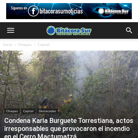
Inicio
Chiapas
Capital
Chiapas
Capital
Destacadas
Condena Karla Burguete Torrestiana, actos
irresponsables que provocaron el incendio
en el Cerro Mactumatzá