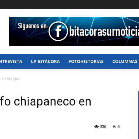
NTREVISTA
LA BITÁCORA
FOTOHISTORIAS
COLUMNAS
o en Europa
afo chiapaneco en
836
0