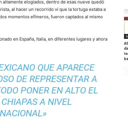
n altamente elogiados, dentro de esas nueve quedó
sta, al hacer un recorrido vi que la tortuga estaba a
n dos momentos efímeros, fueron captados al mismo
D
onado en España, Italia, en diferentes lugares y ahora
A
di
te
ba
MEXICANO QUE APARECE
OSO DE REPRESENTAR A
TODO PONER EN ALTO EL
CHIAPAS A NIVEL
RNACIONAL»