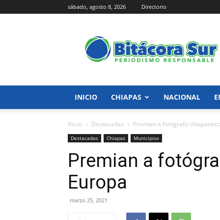
sábado, agosto 8, 2026
Directorio
Bitácora
Sur
INICIO
CHIAPAS
NACIONAL
E
Inicio
Destacadas
Premian a fotógrafo chiapanec
Destacadas
Chiapas
Municipios
Premian a fotógr
Europa
marzo 25, 2021