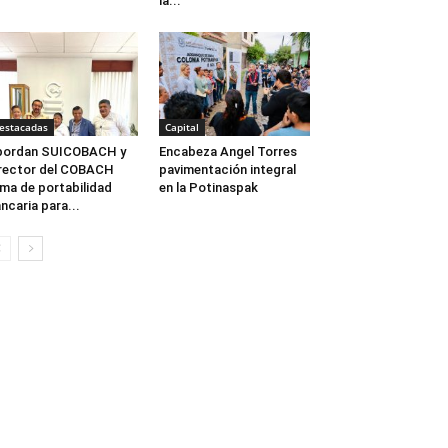
la...
estacadas
Capital
bordan SUICOBACH y
Encabeza Angel Torres
rector del COBACH
pavimentación integral
ma de portabilidad
en la Potinaspak
ncaria para...