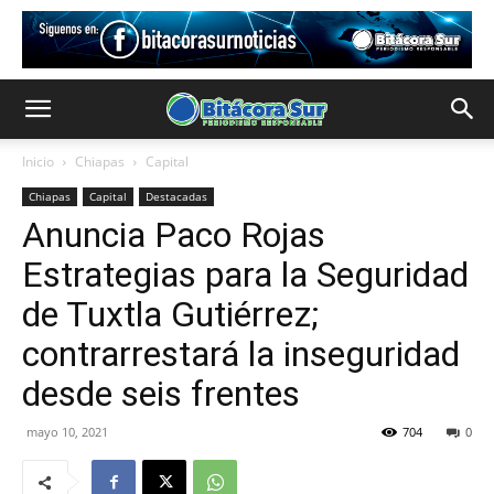
Inicio
Chiapas
Capital
Chiapas
Capital
Destacadas
Anuncia Paco Rojas
Estrategias para la Seguridad
de Tuxtla Gutiérrez;
contrarrestará la inseguridad
desde seis frentes
mayo 10, 2021
704
0