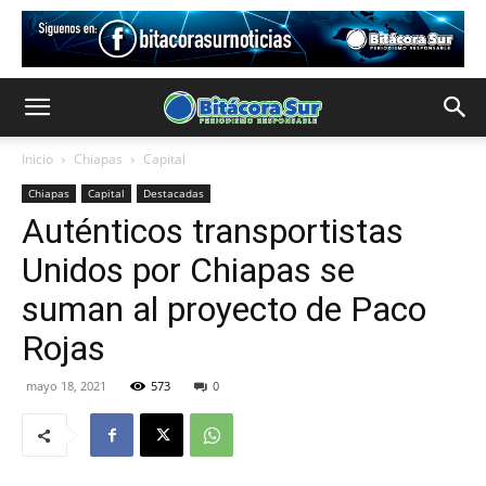
Inicio
Chiapas
Capital
Chiapas
Capital
Destacadas
Auténticos transportistas
Unidos por Chiapas se
suman al proyecto de Paco
Rojas
mayo 18, 2021
573
0