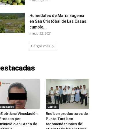
Humedales de María Eugenia
en San Cristóbal de Las Casas
cumple...
marzo 22, 2021
Cargar más
estacadas
estacadas
Capital
E obtiene Vinculación
Reciben productores de
Proceso por
Punto Tuxtleco
minicidio en Grado de
recomendaciones de