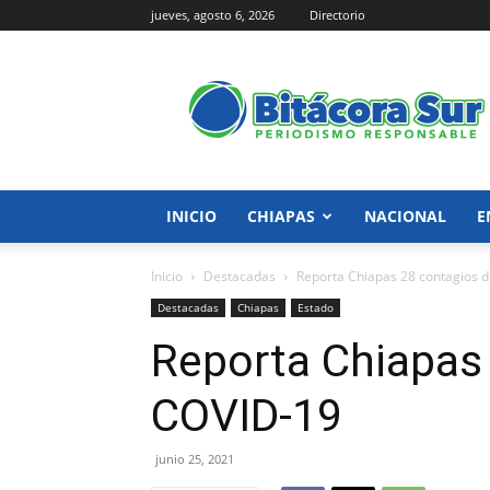
jueves, agosto 6, 2026
Directorio
Bitácora
Sur
INICIO
CHIAPAS
NACIONAL
E
Inicio
Destacadas
Reporta Chiapas 28 contagios 
Destacadas
Chiapas
Estado
Reporta Chiapas
COVID-19
junio 25, 2021