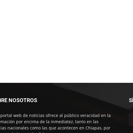
BRE NOSOTROS
S
 portal web de noticias ofrece al público veracidad en la
rmación por encima de la inmediatez, tanto en las
cias nacionales como las que acontecen en Chiapas, por