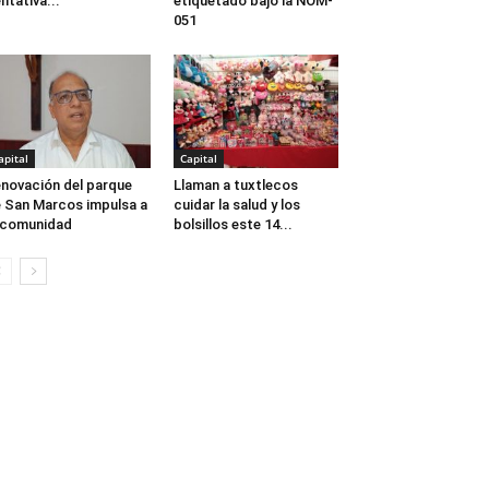
ntativa...
etiquetado bajo la NOM-
051
apital
Capital
novación del parque
Llaman a tuxtlecos
 San Marcos impulsa a
cuidar la salud y los
 comunidad
bolsillos este 14...