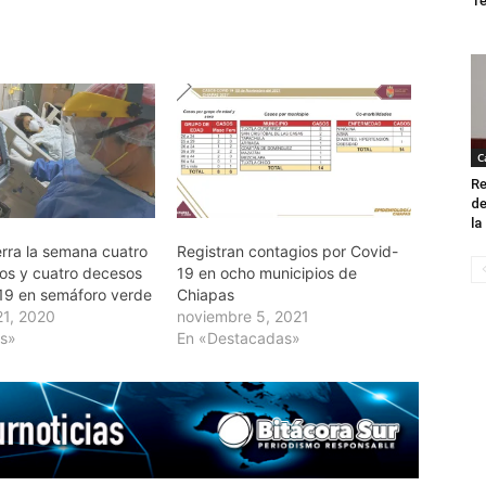
Te
C
Re
de
la
erra la semana cuatro
Registran contagios por Covid-
os y cuatro decesos
19 en ocho municipios de
19 en semáforo verde
Chiapas
21, 2020
noviembre 5, 2021
as»
En «Destacadas»