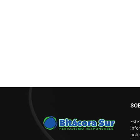
SO
Este
info
noti