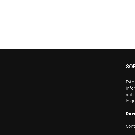
SO
Este
info
noti
lo q
Dire
Cont