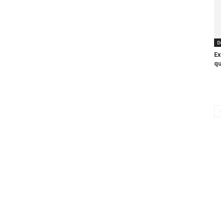
D
Ex
qu