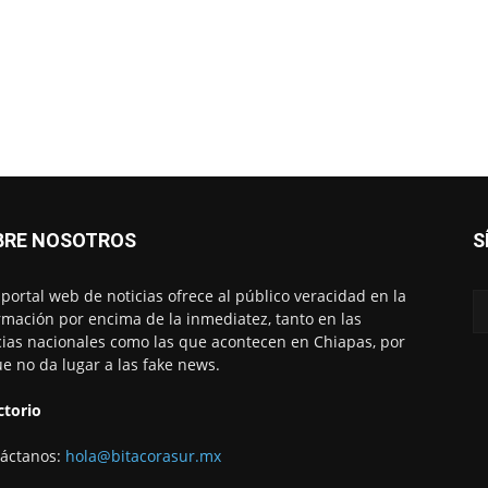
BRE NOSOTROS
S
 portal web de noticias ofrece al público veracidad en la
rmación por encima de la inmediatez, tanto en las
cias nacionales como las que acontecen en Chiapas, por
ue no da lugar a las fake news.
ctorio
áctanos:
hola@bitacorasur.mx