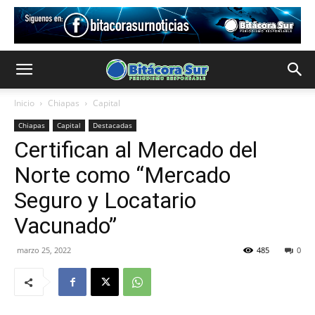
Inicio
Chiapas
Capital
Chiapas
Capital
Destacadas
Certifican al Mercado del
Norte como “Mercado
Seguro y Locatario
Vacunado”
marzo 25, 2022
485
0