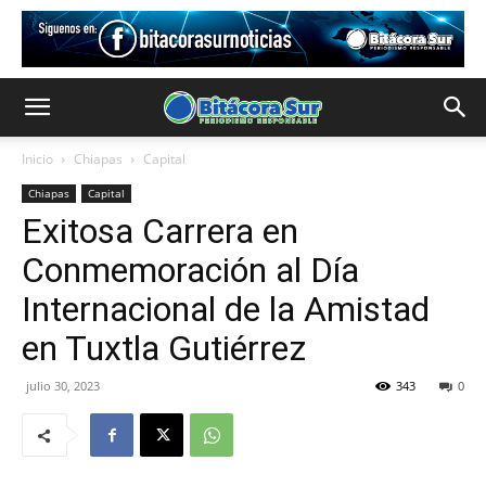
Inicio
Chiapas
Capital
Chiapas
Capital
Exitosa Carrera en
Conmemoración al Día
Internacional de la Amistad
en Tuxtla Gutiérrez
julio 30, 2023
343
0