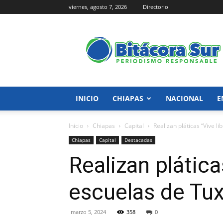
viernes, agosto 7, 2026
Directorio
Bitácora
Sur
INICIO
CHIAPAS
NACIONAL
E
Inicio
Chiapas
Capital
Realizan pláticas “Vive li
Chiapas
Capital
Destacadas
Realizan pláticas
escuelas de Tux
marzo 5, 2024
358
0