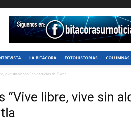
NTREVISTA
LA BITÁCORA
FOTOHISTORIAS
COLUMNAS
bre, vive sin alcohol” en escuelas de Tuxtla
 “Vive libre, vive sin a
tla