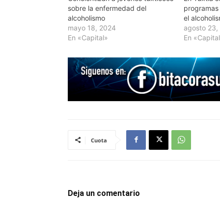
sobre la enfermedad del
programas 
alcoholismo
el alcoholi
mayo 18, 2024
agosto 23,
En «Capital»
En «Capita
Cuota
Deja un comentario