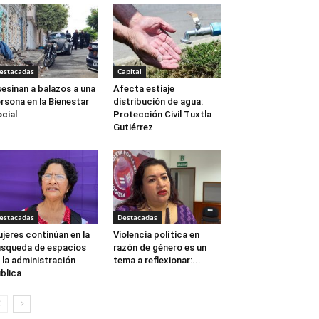
estacadas
Capital
esinan a balazos a una
Afecta estiaje
rsona en la Bienestar
distribución de agua:
cial
Protección Civil Tuxtla
Gutiérrez
estacadas
Destacadas
jeres continúan en la
Violencia política en
squeda de espacios
razón de género es un
 la administración
tema a reflexionar:...
blica