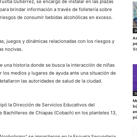
uxtla Gutiérrez, se encargó de instalar en las plazas
para brindar información a través de folletería sobre
s riesgos de consumir bebidas alcohólicas en exceso.
D
As
cas, juegos y dinámicas relacionadas con los riesgos y
pe
s nocivas.
So
e una historia donde se busca la interacción de niñas
r los medios y lugares de ayuda ante una situación de
detallaron las autoridades de salud de la ciudad.
D
Mu
ipó la Dirección de Servicios Educativos del
bú
en
e Bachilleres de Chiapas (Cobach) en los planteles 13,
pú
 Alcoholismo” se impartieron en la Escuela Secundaria