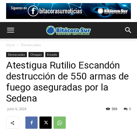
Inicio
Destacadas
Destacadas
Chiapas
Estado
Atestigua Rutilio Escandón
destrucción de 550 armas de
fuego aseguradas por la
Sedena
julio 6, 2024
569
0