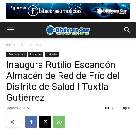
Inicio
Destacadas
Destacadas
Chiapas
Estado
Inaugura Rutilio Escandón
Almacén de Red de Frío del
Distrito de Salud I Tuxtla
Gutiérrez
agosto 7, 2024
535
0