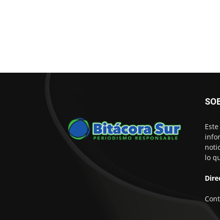
SO
Este
info
noti
lo q
Dire
Cont