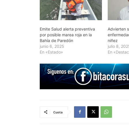
Emite Salud alerta preventiva
Advierten 
por posible marea roja en la
enfermedad
Bahía de Paredón
niñez
junio 6, 2025
julio 8, 20
En «Estado»
En «Desta
Cuota