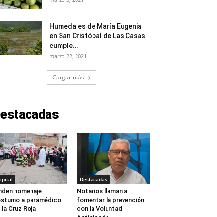
Humedales de María Eugenia
en San Cristóbal de Las Casas
cumple...
marzo 22, 2021
Cargar más
estacadas
apital
Destacadas
nden homenaje
Notarios llaman a
stumo a paramédico
fomentar la prevención
 la Cruz Roja
con la Voluntad