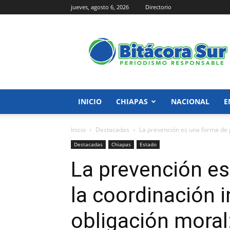
jueves, agosto 6, 2026
Directorio
Bitácora
Sur
INICIO
CHIAPAS
NACIONAL
E
Inicio
Destacadas
La prevención es una forma de pa
Destacadas
Chiapas
Estado
La prevención es
la coordinación i
obligación moral