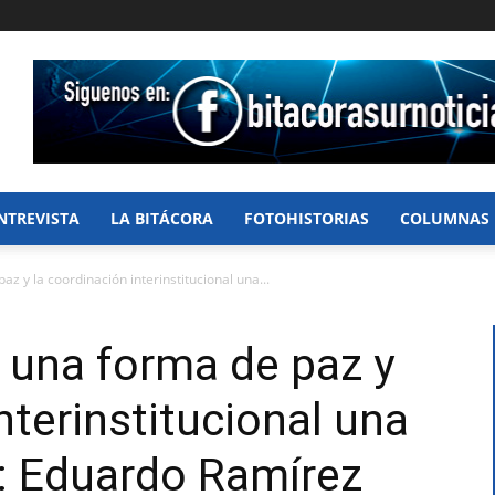
NTREVISTA
LA BITÁCORA
FOTOHISTORIAS
COLUMNAS
z y la coordinación interinstitucional una...
 una forma de paz y
nterinstitucional una
: Eduardo Ramírez