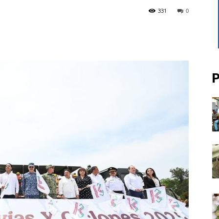
331
0
P