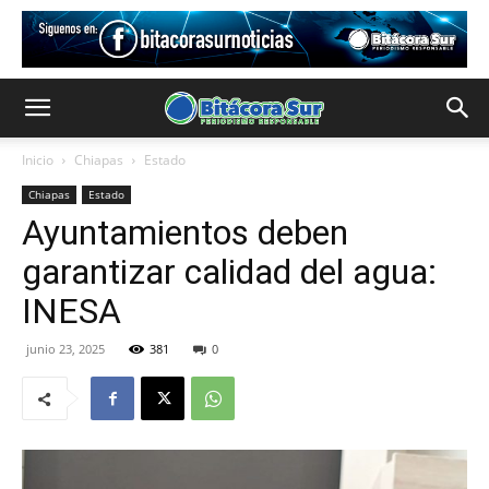
Inicio
Chiapas
Estado
Chiapas
Estado
Ayuntamientos deben
garantizar calidad del agua:
INESA
junio 23, 2025
381
0