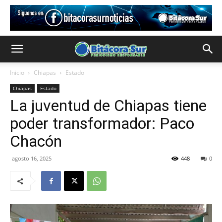
Inicio
Chiapas
Estado
Chiapas
Estado
La juventud de Chiapas tiene
poder transformador: Paco
Chacón
agosto 16, 2025
448
0