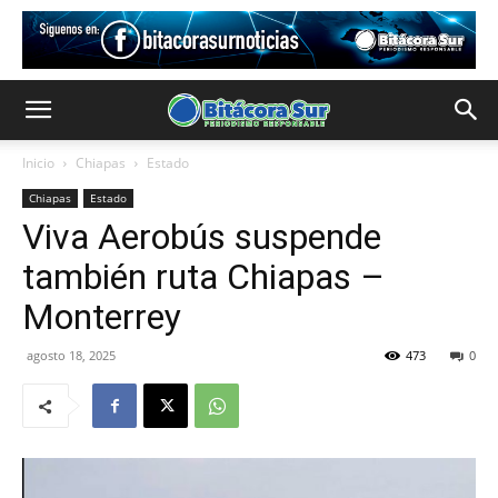
Inicio
Chiapas
Estado
Chiapas
Estado
Viva Aerobús suspende
también ruta Chiapas –
Monterrey
agosto 18, 2025
473
0