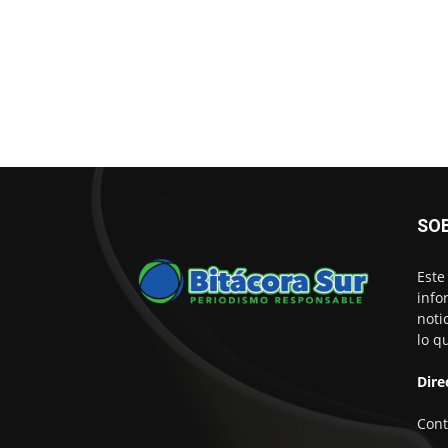
SO
Este
info
noti
lo q
Dire
Cont