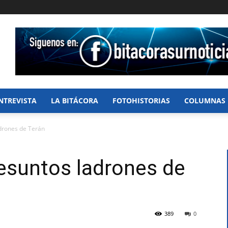
NTREVISTA
LA BITÁCORA
FOTOHISTORIAS
COLUMNAS
drones de Terán
esuntos ladrones de
389
0