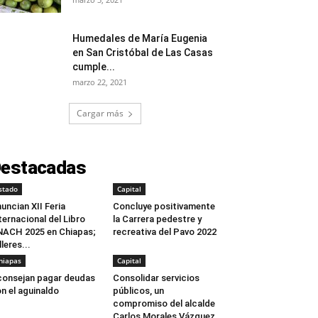
Humedales de María Eugenia
en San Cristóbal de Las Casas
cumple...
marzo 22, 2021
Cargar más
estacadas
stado
Capital
uncian XII Feria
Concluye positivamente
ternacional del Libro
la Carrera pedestre y
ACH 2025 en Chiapas;
recreativa del Pavo 2022
lleres...
hiapas
Capital
onsejan pagar deudas
Consolidar servicios
n el aguinaldo
públicos, un
compromiso del alcalde
Carlos Morales Vázquez