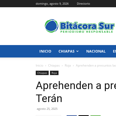
domingo, agosto 9, 2026
Directorio
Bitácora
Sur
INICIO
CHIAPAS
NACIONAL
E
Inicio
Chiapas
Roja
Aprehenden a presuntos la
Chiapas
Roja
Aprehenden a pr
Terán
agosto 25, 2025