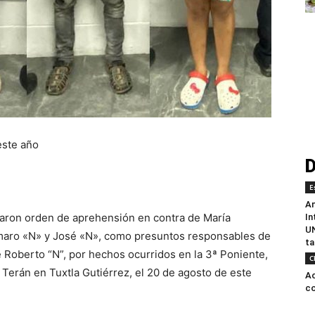
este año
D
E
An
taron orden de aprehensión en contra de María
In
UN
maro «N» y José «N», como presuntos responsables de
ta
e Roberto “N”, por hechos ocurridos en la 3ª Poniente,
C
a Terán en Tuxtla Gutiérrez, el 20 de agosto de este
Ac
co