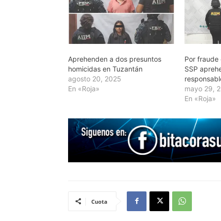
Aprehenden a dos presuntos
Por fraude 
homicidas en Tuzantán
SSP aprehe
agosto 20, 2025
responsabl
En «Roja»
mayo 29, 
En «Roja»
Cuota