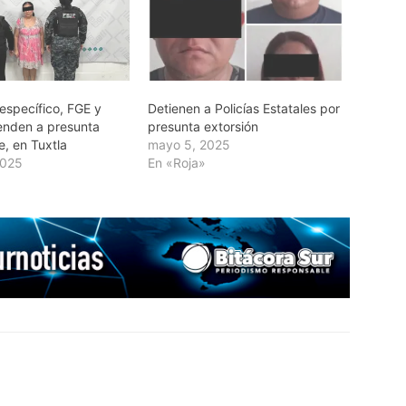
específico, FGE y
Detienen a Policías Estatales por
nden a presunta
presunta extorsión
e, en Tuxtla
mayo 5, 2025
2025
En «Roja»