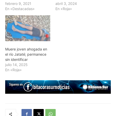
febrero 9, 2021
abril 3, 2024
En «Destacadas»
En «Roja»
Muere joven ahogada en
el río Jataté; permanece
sin identificar
julio 14, 2025
En «Roja»