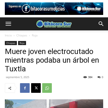
Inicio
Chiapas
Roja
Chiapas
Roja
Muere joven electrocutado
mientras podaba un árbol en
Tuxtla
septiembre 5, 2025
384
0