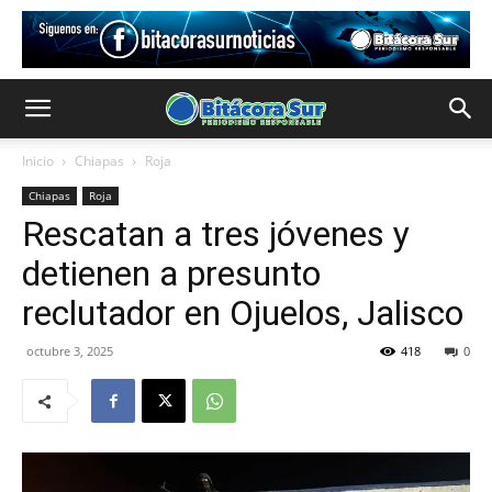
Inicio
Chiapas
Roja
Chiapas
Roja
Rescatan a tres jóvenes y
detienen a presunto
reclutador en Ojuelos, Jalisco
octubre 3, 2025
418
0