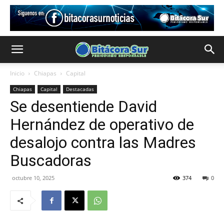
Inicio
Chiapas
Capital
Chiapas
Capital
Destacadas
Se desentiende David
Hernández de operativo de
desalojo contra las Madres
Buscadoras
octubre 10, 2025
374
0