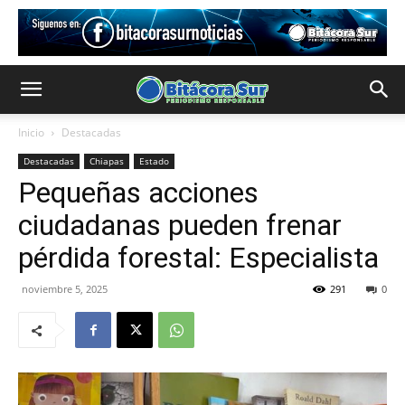
Inicio
Destacadas
Destacadas
Chiapas
Estado
Pequeñas acciones
ciudadanas pueden frenar
pérdida forestal: Especialista
noviembre 5, 2025
291
0